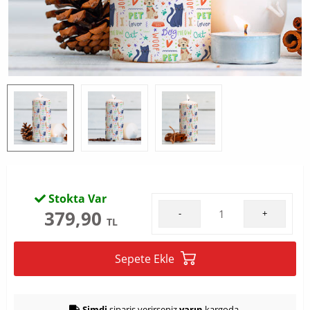
Stokta Var
379,90
-
+
TL
Sepete Ekle
Şimdi
sipariş verirseniz
yarın
kargoda.