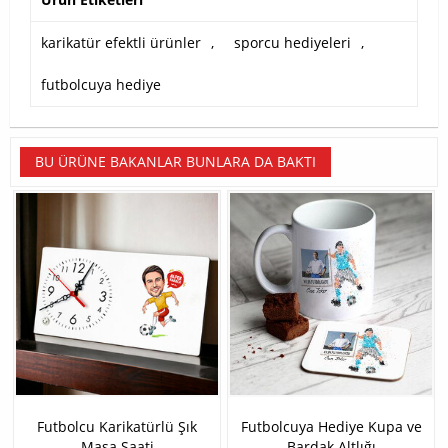
karikatür efektli ürünler
,
sporcu hediyeleri
,
futbolcuya hediye
BU ÜRÜNE BAKANLAR BUNLARA DA BAKTI
Futbolcu Karikatürlü Şık
Futbolcuya Hediye Kupa ve
Masa Saati
Bardak Altlığı