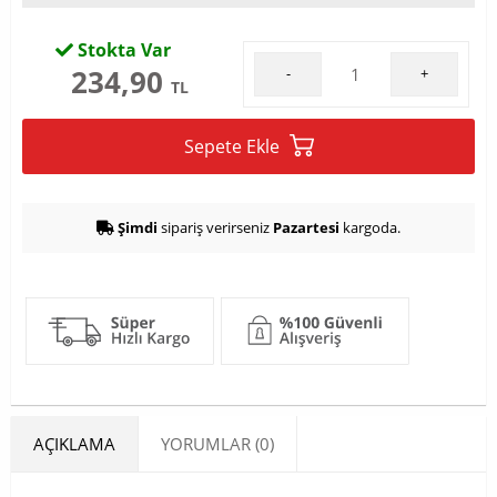
Stokta Var
234,90
-
+
TL
Sepete Ekle
Şimdi
sipariş verirseniz
Pazartesi
kargoda.
AÇIKLAMA
YORUMLAR (0)