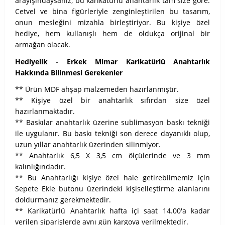
arayışındaysanız, bu karikatürlü anahtarlık tam size göre.
Cetvel ve bina figürleriyle zenginleştirilen bu tasarım,
onun mesleğini mizahla birleştiriyor. Bu kişiye özel
hediye, hem kullanışlı hem de oldukça orijinal bir
armağan olacak.
Hediyelik - Erkek Mimar Karikatürlü Anahtarlık
Hakkında Bilinmesi Gerekenler
** Ürün MDF ahşap malzemeden hazırlanmıştır.
** Kişiye özel bir anahtarlık sıfırdan size özel
hazırlanmaktadır.
** Baskılar anahtarlık üzerine sublimasyon baskı tekniği
ile uygulanır. Bu baskı tekniği son derece dayanıklı olup,
uzun yıllar anahtarlık üzerinden silinmiyor.
** Anahtarlık 6,5 X 3,5 cm ölçülerinde ve 3 mm
kalınlığındadır.
** Bu Anahtarlığı kişiye özel hale getirebilmemiz için
Sepete Ekle butonu üzerindeki kişiselleştirme alanlarını
doldurmanız gerekmektedir.
** Karikatürlü Anahtarlık hafta içi saat 14.00'a kadar
verilen siparişlerde aynı gün kargoya verilmektedir.