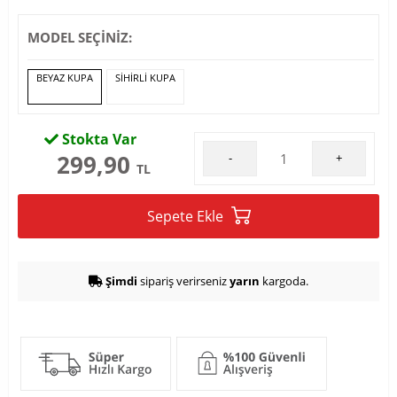
MODEL SEÇİNİZ:
BEYAZ KUPA
SİHİRLİ KUPA
Stokta Var
299,90
-
+
TL
Sepete Ekle
Şimdi
sipariş verirseniz
yarın
kargoda.