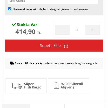
Ürüne eklenecek bilgilerin doğruluğunu onaylıyorum.
Stokta Var
414,90
-
+
TL
Sepete Ekle
6 saat 20 dakika içinde
sipariş verirseniz
bugün
kargoda.