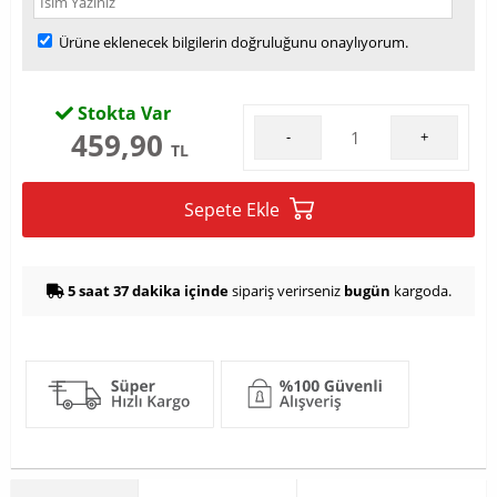
Ürüne eklenecek bilgilerin doğruluğunu onaylıyorum.
Stokta Var
459,90
-
+
TL
Sepete Ekle
5 saat 37 dakika içinde
sipariş verirseniz
bugün
kargoda.