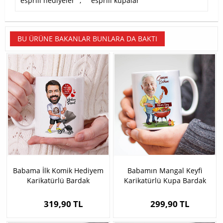
esprili hediyeler
,
esprili kupalar
BU ÜRÜNE BAKANLAR BUNLARA DA BAKTI
Babama İlk Komik Hediyem
Babamın Mangal Keyfi
Karikatürlü Bardak
Karikatürlü Kupa Bardak
319,90 TL
299,90 TL