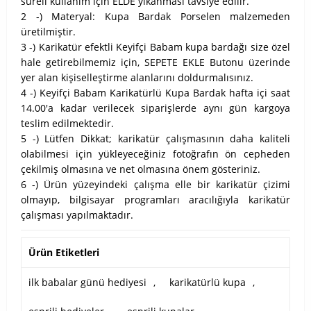
süreli kullanım için ELDE yıkanması tavsiye edilir.
2 -) Materyal: Kupa Bardak Porselen malzemeden
üretilmiştir.
3 -) Karikatür efektli Keyifçi Babam kupa bardağı size özel
hale getirebilmemiz için, SEPETE EKLE Butonu üzerinde
yer alan kişiselleştirme alanlarını doldurmalısınız.
4 -) Keyifçi Babam Karikatürlü Kupa Bardak hafta içi saat
14.00'a kadar verilecek siparişlerde aynı gün kargoya
teslim edilmektedir.
5 -) Lütfen Dikkat; karikatür çalışmasının daha kaliteli
olabilmesi için yükleyeceğiniz fotoğrafın ön cepheden
çekilmiş olmasına ve net olmasına önem gösteriniz.
6 -) Ürün yüzeyindeki çalışma elle bir karikatür çizimi
olmayıp, bilgisayar programları aracılığıyla karikatür
çalışması yapılmaktadır.
Ürün Etiketleri
ilk babalar günü hediyesi
,
karikatürlü kupa
,