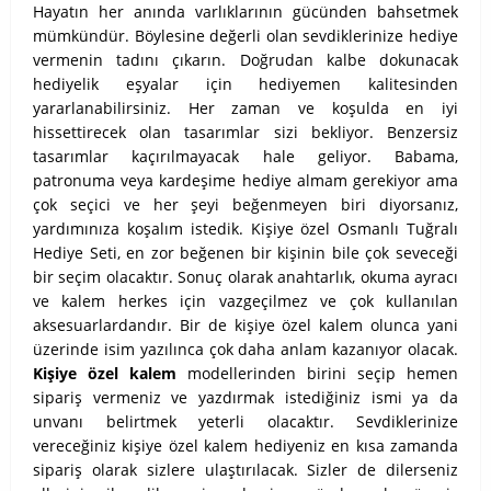
Hayatın her anında varlıklarının gücünden bahsetmek
mümkündür. Böylesine değerli olan sevdiklerinize hediye
vermenin tadını çıkarın. Doğrudan kalbe dokunacak
hediyelik eşyalar için hediyemen kalitesinden
yararlanabilirsiniz. Her zaman ve koşulda en iyi
hissettirecek olan tasarımlar sizi bekliyor. Benzersiz
tasarımlar kaçırılmayacak hale geliyor.
Babama,
patronuma veya kardeşime hediye almam gerekiyor ama
çok seçici ve her şeyi beğenmeyen biri diyorsanız,
yardımınıza koşalım istedik. Kişiye özel Osmanlı Tuğralı
Hediye Seti, en zor beğenen bir kişinin bile çok seveceği
bir seçim olacaktır. Sonuç olarak anahtarlık, okuma ayracı
ve kalem herkes için vazgeçilmez ve çok kullanılan
aksesuarlardandır. Bir de kişiye özel kalem olunca yani
üzerinde isim yazılınca çok daha anlam kazanıyor olacak.
Kişiye özel kalem
modellerinden birini seçip hemen
sipariş vermeniz ve yazdırmak istediğiniz ismi ya da
unvanı belirtmek yeterli olacaktır. Sevdiklerinize
vereceğiniz kişiye özel kalem hediyeniz en kısa zamanda
sipariş olarak sizlere ulaştırılacak. Sizler de dilerseniz