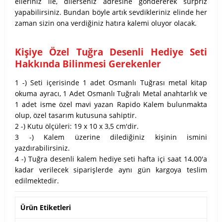
elleriniz ile, dilerseniz adresine göndererek sürpriz
yapabilirsiniz. Bundan böyle artık sevdikleriniz elinde her
zaman sizin ona verdiğiniz hatıra kalemi oluyor olacak.
Kişiye Özel Tuğra Desenli Hediye Seti
Hakkında Bilinmesi Gerekenler
1 -) Seti içerisinde 1 adet Osmanlı Tuğrası metal kitap
okuma ayracı, 1 Adet Osmanlı Tuğralı Metal anahtarlık ve
1 adet isme özel mavi yazan Rapido Kalem bulunmakta
olup, özel tasarım kutusuna sahiptir.
2 -) Kutu ölçüleri: 19 x 10 x 3,5 cm'dir.
3 -) Kalem üzerine dilediğiniz kişinin ismini
yazdırabilirsiniz.
4 -) Tuğra desenli kalem hediye seti hafta içi saat 14.00'a
kadar verilecek siparişlerde aynı gün kargoya teslim
edilmektedir.
Ürün Etiketleri