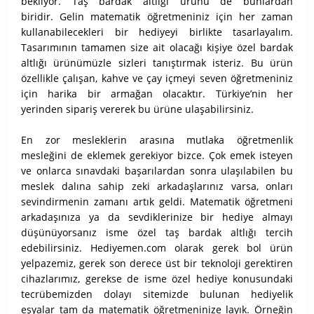
bekliyor. Taş bardak altlığı ürünü de bunlardan
biridir.
Gelin matematik öğretmeniniz için her zaman
kullanabilecekleri bir hediyeyi birlikte tasarlayalım.
Tasarımının tamamen size ait olacağı kişiye özel bardak
altlığı ürünümüzle sizleri tanıştırmak isteriz. Bu ürün
özellikle çalışan, kahve ve çay içmeyi seven öğretmeniniz
için harika bir armağan olacaktır. Türkiye’nin her
yerinden sipariş vererek bu ürüne ulaşabilirsiniz.
En zor mesleklerin arasına mutlaka öğretmenlik
mesleğini de eklemek gerekiyor bizce. Çok emek isteyen
ve onlarca sınavdaki başarılardan sonra ulaşılabilen bu
meslek dalına sahip zeki arkadaşlarınız varsa, onları
sevindirmenin zamanı artık geldi. Matematik öğretmeni
arkadaşınıza ya da sevdiklerinize bir hediye almayı
düşünüyorsanız isme özel taş bardak altlığı tercih
edebilirsiniz. Hediyemen.com olarak gerek bol ürün
yelpazemiz, gerek son derece üst bir teknoloji gerektiren
cihazlarımız, gerekse de isme özel hediye konusundaki
tecrübemizden dolayı sitemizde bulunan hediyelik
eşyalar tam da matematik öğretmeninize layık. Örneğin