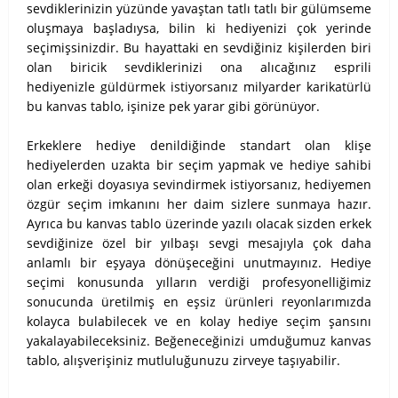
sevdiklerinizin yüzünde yavaştan tatlı tatlı bir gülümseme
oluşmaya başladıysa, bilin ki hediyenizi çok yerinde
seçimişsinizdir. Bu hayattaki en sevdiğiniz kişilerden biri
olan biricik sevdiklerinizi ona alıcağınız esprili
hediyenizle güldürmek istiyorsanız milyarder karikatürlü
bu kanvas tablo, işinize pek yarar gibi görünüyor.
Erkeklere hediye denildiğinde standart olan klişe
hediyelerden uzakta bir seçim yapmak ve hediye sahibi
olan erkeği doyasıya sevindirmek istiyorsanız, hediyemen
özgür seçim imkanını her daim sizlere sunmaya hazır.
Ayrıca bu kanvas tablo üzerinde yazılı olacak sizden erkek
sevdiğinize özel bir yılbaşı sevgi mesajıyla çok daha
anlamlı bir eşyaya dönüşeceğini unutmayınız. Hediye
seçimi konusunda yılların verdiği profesyonelliğimiz
sonucunda üretilmiş en eşsiz ürünleri reyonlarımızda
kolayca bulabilecek ve en kolay hediye seçim şansını
yakalayabileceksiniz. Beğeneceğinizi umduğumuz kanvas
tablo, alışverişiniz mutluluğunuzu zirveye taşıyabilir.