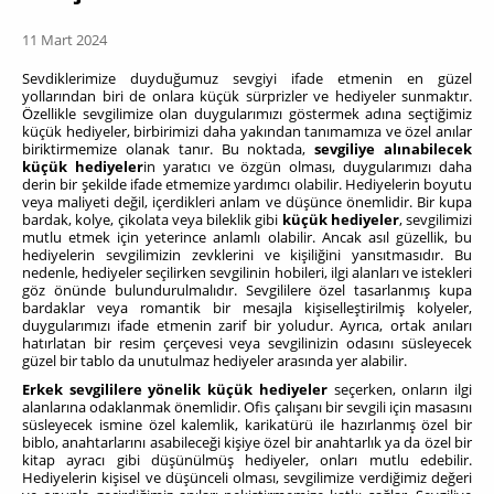
11 Mart 2024
Sevdiklerimize duyduğumuz sevgiyi ifade etmenin en güzel
yollarından biri de onlara küçük sürprizler ve hediyeler sunmaktır.
Özellikle sevgilimize olan duygularımızı göstermek adına seçtiğimiz
küçük hediyeler, birbirimizi daha yakından tanımamıza ve özel anılar
biriktirmemize olanak tanır. Bu noktada,
sevgiliye alınabilecek
küçük hediyeler
in yaratıcı ve özgün olması, duygularımızı daha
derin bir şekilde ifade etmemize yardımcı olabilir. Hediyelerin boyutu
veya maliyeti değil, içerdikleri anlam ve düşünce önemlidir. Bir kupa
bardak, kolye, çikolata veya bileklik gibi
küçük hediyeler
, sevgilimizi
mutlu etmek için yeterince anlamlı olabilir. Ancak asıl güzellik, bu
hediyelerin sevgilimizin zevklerini ve kişiliğini yansıtmasıdır. Bu
nedenle, hediyeler seçilirken sevgilinin hobileri, ilgi alanları ve istekleri
göz önünde bulundurulmalıdır. Sevgililere özel tasarlanmış kupa
bardaklar veya romantik bir mesajla kişiselleştirilmiş kolyeler,
duygularımızı ifade etmenin zarif bir yoludur. Ayrıca, ortak anıları
hatırlatan bir resim çerçevesi veya sevgilinizin odasını süsleyecek
güzel bir tablo da unutulmaz hediyeler arasında yer alabilir.
Erkek sevgililere yönelik küçük hediyeler
seçerken, onların ilgi
alanlarına odaklanmak önemlidir. Ofis çalışanı bir sevgili için masasını
süsleyecek ismine özel kalemlik, karikatürü ile hazırlanmış özel bir
biblo, anahtarlarını asabileceği kişiye özel bir anahtarlık ya da özel bir
kitap ayracı gibi düşünülmüş hediyeler, onları mutlu edebilir.
Hediyelerin kişisel ve düşünceli olması, sevgilimize verdiğimiz değeri