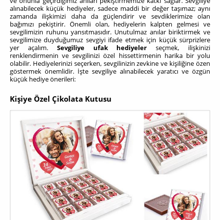
ve onunla geçirdiğimiz anıları pekiştirmemize katkı sağlar. Sevgiliye
alınabilecek küçük hediyeler, sadece maddi bir değer taşımaz; aynı
zamanda ilişkimizi daha da güçlendirir ve sevdiklerimize olan
bağımızı pekiştirir. Önemli olan, hediyelerin kalpten gelmesi ve
sevgilimizin ruhunu yansıtmasıdır. Unutulmaz anılar biriktirmek ve
sevgilimize duyduğumuz sevgiyi ifade etmek için küçük sürprizlere
yer açalım.
Sevgiliye ufak hediyeler
seçmek, ilişkinizi
renklendirmenin ve sevgilinizi özel hissettirmenin harika bir yolu
olabilir. Hediyelerinizi seçerken, sevgilinizin zevkine ve kişiliğine özen
göstermek önemlidir. İşte sevgiliye alınabilecek yaratıcı ve özgün
küçük hediye önerileri:
Kişiye Özel Çikolata Kutusu