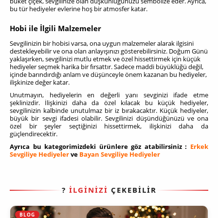
buket çiçek, sevgilinize olan düşkünlüğünüzü sembolize eder. Ayrıca,
bu tür hediyeler evlerine hoş bir atmosfer katar.
Hobi ile İlgili Malzemeler
Sevgilinizin bir hobisi varsa, ona uygun malzemeler alarak ilgisini
destekleyebilir ve ona olan anlayışınızı gösterebilirsiniz. Doğum
Günü
yaklaşırken, sevgilinizi mutlu etmek ve özel hissettirmek için küçük
hediyeler seçmek harika bir fırsattır. Sadece maddi büyüklüğü değil,
içinde barındırdığı anlam ve düşünceyle önem kazanan bu hediyeler,
ilişkinize değer katar.
Unutmayın, hediyelerin en değerli yanı sevginizi ifade etme
şeklinizdir. İlişkinizi daha da özel kılacak bu küçük hediyeler,
sevgilinizin kalbinde unutulmaz bir iz bırakacaktır. Küçük hediyeler,
büyük bir sevgi ifadesi olabilir. Sevgilinizi düşündüğünüzü ve ona
özel bir şeyler seçtiğinizi hissettirmek, ilişkinizi daha da
güçlendirecektir.
Ayrıca bu kategorimizdeki ürünlere göz atabilirsiniz :
Erkek
Sevgiliye Hediyeler
ve
Bayan Sevgiliye Hediyeler
?
İLGİNİZİ
ÇEKEBİLİR
BLOG