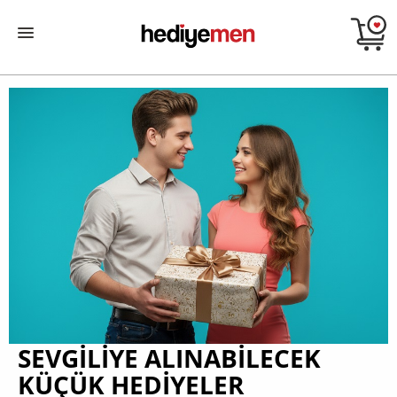
SEVGILIYE ALINABILECEK
KÜÇÜK HEDIYELER