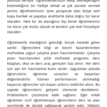
yolunda ilerliyor. Öğretmenlerinizin sevip sevmeyeceğini
bilemediğiniz bir hediye almak ve çok paralar vermek
yerine, öğretmeninizin işine yarayacak olan kişiye özel
kupa bardak ve papatya anahtarlık daha doğru bir karar
olacaktır. Hele bir de alacağınız kişi kendi öğretmeniniz
ise bizce çok mutlu olacak ve kendini çok özel hissediyor
olacaktır.
Öğretmenlik mesleğinin getirdiği birçok mesleki görev
vardır. Öğrencilere bilgi ve beceri kazandırılırken
müfredata uygun çalışma planı hazırlanmalıdır. Çalışma
planı hazırlanırken yıllık müfredat programı, ders
kitapları, okul ve ders araç gereçleri baz alınır. Her ders
için ayrı bir hazırlanma kısmı vardır. Uygulanan planda
öğrencilerin öğrenme süreçleri ve başarıları
değerlendirilir. İstenen performansın alınmadığı
başarısız öğrenciler için başarı arttırıcı tedbirler alınır. Bu
sayede öğrencilerin gelişimi izlenerek desteklenir.
Problemlerin çözümüne katkı sağlanır. Eğer erkek
öğretmen sınıf öğretmeniyse öğrencilerin ders ve alan
seçiminde de destek sağlayarak yardım eder. Nöbetçi