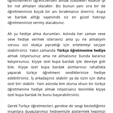
öğretmenlerin öğrencilerden almak istedikleri elbette iyi
bir not almaları olacaktır. Biz bunun yanı sıra bir de
öğretmeninize küçük bir anı bırakmanızı öneririz. Kupa
ve bardak altlığı sayesinde siz en güzel hatırayı
öğretmeninize vermiş olacaksınız.
Ah şu hediye alma durumları. Aslında her zaman seve
seve hediye vermek isterseniz ama şu ne almalıyım
sorusu sizi olukça yıprattığı için ertelemeyi seçiyor
olabilirsiniz. Yakın zamanda
Türkçe öğretmenine hediye
almak istiyorsunuz ama ne almalısınız bunda kararsız
kalıyorsunuz. Kişiye özel kupa bardak işte devreye gidi
bile. Kişiye özel kupa bardak alımlarınızı rahatlıkla
yaparak türkçe öğretmeni sevdiklerinize hediye
edebilirsiniz. İş arkadaşınız olabilir ya da sizin için daha
özel biri olabilir. Yani aslında kim olursa olsun bir türkçe
öğretmenine hediye almak istiyorsanız kesinlikle kişiye
özel kupa bardak ile bunu başarabilirsiniz.
Gerek Türkçe öğretmenleri, gerekse de sevgi beslediğimiz
insanlara duygularımızı hediyemizle göstermek hepimizi