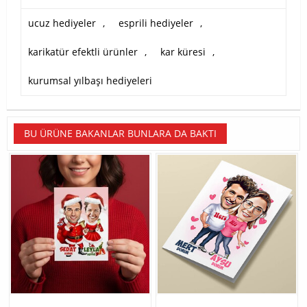
ucuz hediyeler
,
esprili hediyeler
,
karikatür efektli ürünler
,
kar küresi
,
kurumsal yılbaşı hediyeleri
BU ÜRÜNE BAKANLAR BUNLARA DA BAKTI