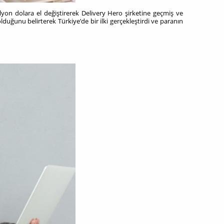
on dolara el değiştirerek Delivery Hero şirketine geçmiş ve
uğunu belirterek Türkiye’de bir ilki gerçekleştirdi ve paranın