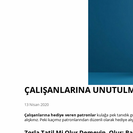
ÇALIŞANLARINA UNUTULM
13 Nisan 2020
Çalışanlarına hediye veren patronlar
kulağa pek tanıdık 
alışkınız. Peki kaçımız patronlarından düzenli olarak hediye a
Zorla Tatil Mi Olur Demeyin, Olur: B