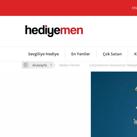
EN
Sevgiliye Hediye
En Yeniler
Çok Satan
K
Anasayfa
Hediye Fikirleri
Çalışanlarına Unutulmaz Hediyel