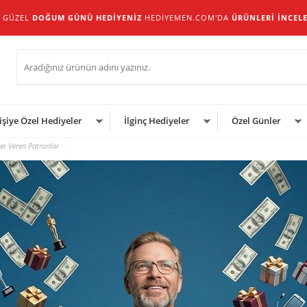
 GÜZEL
DOĞUM GÜNÜ HEDİYENİZ
HEDIYEMEN.COM'DA
ÜRÜNLERİ İNCEL
işiye Özel Hediyeler
İlginç Hediyeler
Özel Günler
er Veren Patronlar