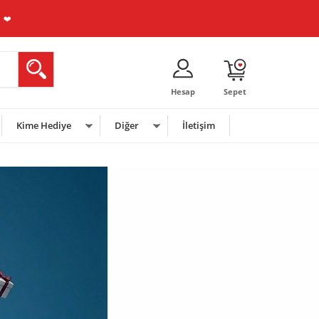
E
❤️
Hesap
Sepet
Kime Hediye
Diğer
İletişim