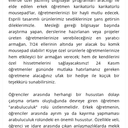
ellerde özel yazılmış bilgisayar programları aracılığı ile
elde edilen erkek öğretmen karikatürlü karikatürlü
mousepad'lar, öğretmenlerinizi bir hayli mutlu edecek.
Esprili tasarımlı ürünlerimiz sevdiklerinize şans getirsin
dileklerimizle. Mesleği gereği bilgisayar başında
araştırma yapan, derslerine hazırlanan veya projeler
üreten öğretmenlerinize verebileceğiniz en yaratıcı
armağan, 7/24 ellerinin altında yer alacak bu komik
mousepad olabilir! Kişiye özel ürünlerle öğretmenlerinize
hem etkileyici bir armağan verecek; hem de kendilerini
özel hissetmelerini sağlayacaksınız! 24 Kasım
öğretmenler gününde mutlaka hatırlamanız gereken
öğretmene alacağınız ufak bir hediye ile küçük bir
teşekkürü sunabilirsiniz.
Öğrenciler arasında herhangi bir husustan dolayı
çatışma ortamı oluştuğunda devreye giren öğretmen
"arabuluculuk" rolü üstlenmelidir. Erkek öğretmenin,
öğrenciler arasında ayrım ya da kayırma yapmaması
arabuluculuk rolündeki en önemli husustur. Özellikle veli,
öğrenci ve idare arasında çıkan anlaşmazlıklarda mekik