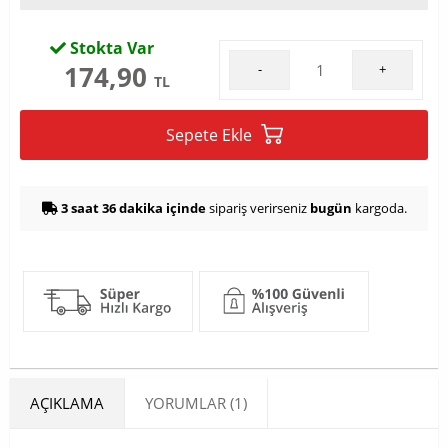
Stokta Var
174,90
-
+
TL
Sepete Ekle
3 saat 36 dakika içinde
sipariş verirseniz
bugün
kargoda.
AÇIKLAMA
YORUMLAR (1)