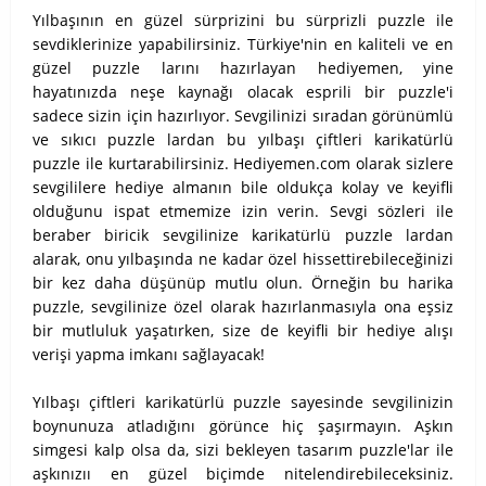
Yılbaşının en güzel sürprizini bu sürprizli puzzle ile
sevdiklerinize yapabilirsiniz. Türkiye'nin en kaliteli ve en
güzel puzzle larını hazırlayan hediyemen, yine
hayatınızda neşe kaynağı olacak esprili bir puzzle'i
sadece sizin için hazırlıyor. Sevgilinizi sıradan görünümlü
ve sıkıcı puzzle lardan bu yılbaşı çiftleri karikatürlü
puzzle ile kurtarabilirsiniz. Hediyemen.com olarak sizlere
sevgililere hediye almanın bile oldukça kolay ve keyifli
olduğunu ispat etmemize izin verin. Sevgi sözleri ile
beraber biricik sevgilinize karikatürlü puzzle lardan
alarak, onu yılbaşında ne kadar özel hissettirebileceğinizi
bir kez daha düşünüp mutlu olun. Örneğin bu harika
puzzle, sevgilinize özel olarak hazırlanmasıyla ona eşsiz
bir mutluluk yaşatırken, size de keyifli bir hediye alışı
verişi yapma imkanı sağlayacak!
Yılbaşı çiftleri karikatürlü puzzle sayesinde sevgilinizin
boynunuza atladığını görünce hiç şaşırmayın. Aşkın
simgesi kalp olsa da, sizi bekleyen tasarım puzzle'lar ile
aşkınızıı en güzel biçimde nitelendirebileceksiniz.