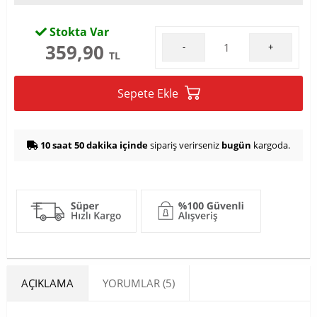
Stokta Var
359,90
-
+
TL
Sepete Ekle
10 saat 50 dakika içinde
sipariş verirseniz
bugün
kargoda.
AÇIKLAMA
YORUMLAR (5)