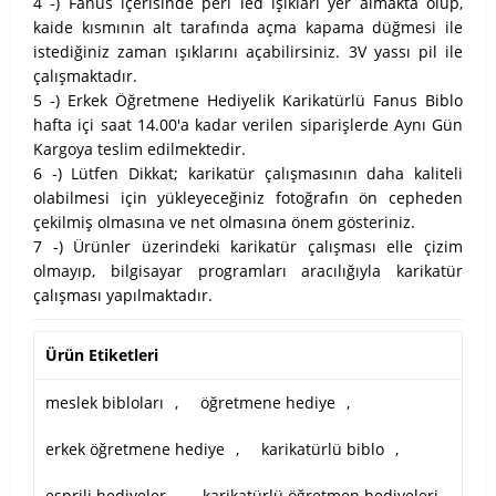
4 -) Fanus içerisinde peri led ışıkları yer almakta olup,
kaide kısmının alt tarafında açma kapama düğmesi ile
istediğiniz zaman ışıklarını açabilirsiniz. 3V yassı pil ile
çalışmaktadır.
5 -) Erkek Öğretmene Hediyelik Karikatürlü Fanus Biblo
hafta içi saat 14.00'a kadar verilen siparişlerde Aynı Gün
Kargoya teslim edilmektedir.
6 -) Lütfen Dikkat; karikatür çalışmasının daha kaliteli
olabilmesi için yükleyeceğiniz fotoğrafın ön cepheden
çekilmiş olmasına ve net olmasına önem gösteriniz.
7 -) Ürünler üzerindeki karikatür çalışması elle çizim
olmayıp, bilgisayar programları aracılığıyla karikatür
çalışması yapılmaktadır.
Ürün Etiketleri
meslek bibloları
,
öğretmene hediye
,
erkek öğretmene hediye
,
karikatürlü biblo
,
esprili hediyeler
,
karikatürlü öğretmen hediyeleri