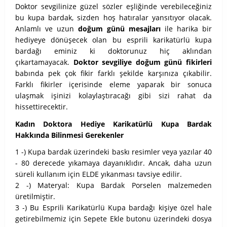
Doktor sevgilinize güzel sözler eşliğinde verebileceğiniz
bu kupa bardak, sizden hoş hatıralar yansıtıyor olacak.
Anlamlı ve uzun
doğum günü mesajları
ile harika bir
hediyeye dönüşecek olan bu esprili karikatürlü kupa
bardağı eminiz ki doktorunuz hiç aklından
çıkartamayacak.
Doktor sevgiliye doğum günü fikirleri
babında pek çok fikir farklı şekilde karşınıza çıkabilir.
Farklı fikirler içerisinde eleme yaparak bir sonuca
ulaşmak işinizi kolaylaştıracağı gibi sizi rahat da
hissettirecektir.
Kadın Doktora Hediye Karikatürlü Kupa Bardak
Hakkında Bilinmesi Gerekenler
1 -) Kupa bardak üzerindeki baskı resimler veya yazılar 40
- 80 derecede yıkamaya dayanıklıdır. Ancak, daha uzun
süreli kullanım için ELDE yıkanması tavsiye edilir.
2 -) Materyal: Kupa Bardak Porselen malzemeden
üretilmiştir.
3 -) Bu Esprili Karikatürlü Kupa bardağı kişiye özel hale
getirebilmemiz için Sepete Ekle butonu üzerindeki dosya